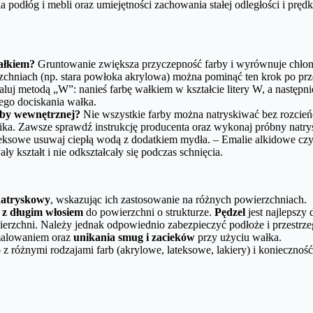
odłóg i mebli oraz umiejętności zachowania stałej odległości i prędk
ałkiem?
Gruntowanie zwiększa przyczepność farby i wyrównuje chło
rzchniach (np. stara powłoka akrylowa) można pominąć ten krok po pr
luj metodą „W”: nanieś farbę wałkiem w kształcie litery W, a następni
ego dociskania wałka.
rby wewnętrznej?
Nie wszystkie farby można natryskiwać bez rozcień
ika. Zawsze sprawdź instrukcję producenta oraz wykonaj próbny natry
teksowe usuwaj ciepłą wodą z dodatkiem mydła. – Emalie alkidowe czy
 kształt i nie odkształcały się podczas schnięcia.
natryskowy
, wskazując ich zastosowanie na różnych powierzchniach.
 z długim włosiem
do powierzchni o strukturze.
Pędzel
jest najlepszy 
ierzchni. Należy jednak odpowiednio zabezpieczyć podłoże i przestrzeg
alowaniem oraz
unikania smug i zacieków
przy użyciu wałka.
o
z różnymi rodzajami farb (akrylowe, lateksowe, lakiery) i koniecznoś