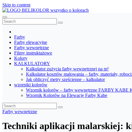
Skip to content
BELIKOLOR
Wszystko o kolorach
Farby
Farby elewacyjne
Farby wewnętrzne
Filmy instruktażowe
Kolory
KALKULATORY
Kalkulator zużycia farby wewnętrznej na m²
Kalkulator kosztów malowania – farby, materiały, roboc
Jak obliczyć metry sześcienne – kalkulator
wzorniki kolorów
Wzornik kolorów – farby wewnętrzne FARBY KABE 
Wzornik Kolorów na Elewację Farby Kabe
Farby wewnętrzne
Techniki aplikacji malarskiej: 