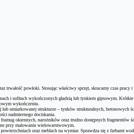
az trwałość powłoki. Stosując właściwy sprzęt, skracamy czas pracy 
anach i sufitach wykończonych gładzią lub tynkiem gipsowym. Krótkie 
atowym wykończeniu.
lub umiarkowanej strukturze – tynków strukturalnych, betonowych śc
ności nadmiernego dociskania.
 framug okiennych, narożników oraz trudno dostępnych fragmentów śc
zbędne przy malowaniu wielowarstwowym.
 powierzchniach oraz meblach na wymiar. Sprawdza się z farbami wodn