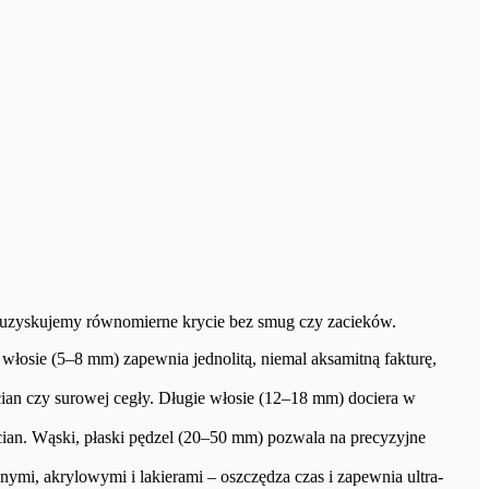
i uzyskujemy równomierne krycie bez smug czy zacieków.
włosie (5–8 mm) zapewnia jednolitą, niemal aksamitną fakturę,
ian czy surowej cegły. Długie włosie (12–18 mm) dociera w
ian. Wąski, płaski pędzel (20–50 mm) pozwala na precyzyjne
ymi, akrylowymi i lakierami – oszczędza czas i zapewnia ultra­