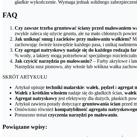
gładkie wykończenie. Wymaga jednak solidnego zabezpieczenia p
FAQ
Czy zawsze trzeba gruntować ściany przed malowaniem w
zwykle zaleca się użycie gruntu, ale na mało chłonnych powie
Jak uniknąć smug i zacieków przy malowaniu wałkiem?
Ma
zachowując świeże krawędzie każdego pasa, i unikaj nadmiern
Czy agregat natryskowy nadaje się do każdego rodzaju fa
% wody, a lakiery mogą potrzebować specjalnego rozcieńczaln
Jak czyścić narzędzia po malowaniu?
– Farby akrylowe i la
Narzędzia susz pionowo, aby włosie lub włókna wałka zachowały
SKRÓT ARTYKUŁU
Artykuł opisuje
techniki malarskie
:
wałek
,
pędzel
i
agregat 
Wałek z krótkim włosiem
nadaje się do gładkich ścian,
wałek
Agregat natryskowy
jest efektywny dla dużych, płaskich pow
Artykuł zawiera porady dotyczące
gruntowania ścian
przed m
Omówiono również
kompatybilność agregatu natryskoweg
Poruszono temat
czyczenia narzędzi po malowaniu
.
Powiązane wpisy: