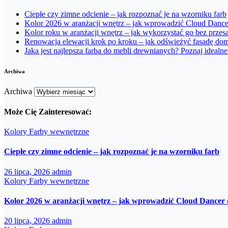
Ciepłe czy zimne odcienie – jak rozpoznać je na wzorniku farb
Kolor 2026 w aranżacji wnętrz – jak wprowadzić Cloud Danc
Kolor roku w aranżacji wnętrz – jak wykorzystać go bez przes
Renowacja elewacji krok po kroku – jak odświeżyć fasadę dom
Jaka jest najlepsza farba do mebli drewnianych? Poznaj idealn
Archiwa
Archiwa
Może Cię Zainteresować:
Kolory
Farby wewnętrzne
Ciepłe czy zimne odcienie – jak rozpoznać je na wzorniku farb
26 lipca, 2026
admin
Kolory
Farby wewnętrzne
Kolor 2026 w aranżacji wnętrz – jak wprowadzić Cloud Dancer
20 lipca, 2026
admin