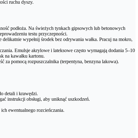
ości ruchu dyszy.
nność podłoża. Na świeżych tynkach gipsowych lub betonowych
zeprowadzeniu testu przyczepności.
e delikatnie wypełnij środek bez odrywania wałka. Pracuj na mokro,
czania. Emulsje akrylowe i lateksowe często wymagają dodania 5–10
sk na kawałku kartonu.
ść za pomocą rozpuszczalnika (terpentyna, benzyna lakowa).
do detali i krawędzi.
ać instrukcji obsługi, aby uniknąć uszkodzeń.
ć ich ewentualnego rozcieńczania.