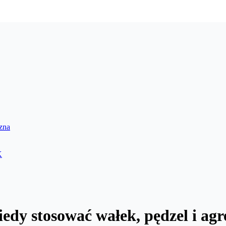
izna
K
kiedy stosować wałek, pędzel i ag