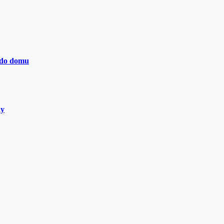
 do domu
dy