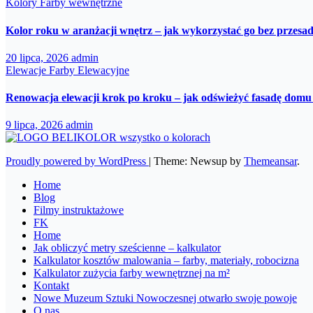
Kolory
Farby wewnętrzne
Kolor roku w aranżacji wnętrz – jak wykorzystać go bez przesa
20 lipca, 2026
admin
Elewacje
Farby Elewacyjne
Renowacja elewacji krok po kroku – jak odświeżyć fasadę domu 
9 lipca, 2026
admin
Proudly powered by WordPress
|
Theme: Newsup by
Themeansar
.
Home
Blog
Filmy instruktażowe
FK
Home
Jak obliczyć metry sześcienne – kalkulator
Kalkulator kosztów malowania – farby, materiały, robocizna
Kalkulator zużycia farby wewnętrznej na m²
Kontakt
Nowe Muzeum Sztuki Nowoczesnej otwarło swoje powoje
O nas