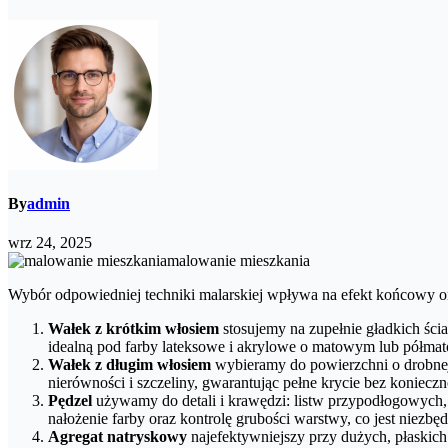
By
admin
wrz 24, 2025
malowanie mieszkania
Wybór odpowiedniej techniki malarskiej wpływa na efekt końcowy or
Wałek z krótkim włosiem
stosujemy na zupełnie gładkich ści
idealną pod farby lateksowe i akrylowe o matowym lub półm
Wałek z długim włosiem
wybieramy do powierzchni o drobnej 
nierówności i szczeliny, gwarantując pełne krycie bez koniecz
Pędzel
używamy do detali i krawędzi: listw przypodłogowych,
nałożenie farby oraz kontrolę grubości warstwy, co jest nie
Agregat natryskowy
najefektywniejszy przy dużych, płaskich