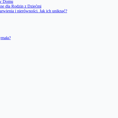
 w Domu
lne dla Rodzin z Dziećmi
rwienia i nierówności. Jak ich uniknąć?
zymała?