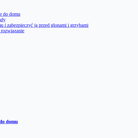
er do domu
ady
u i zabezpieczyć ją przed glonami i grzybami
e rozwiązanie
 do domu