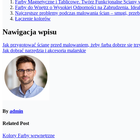
Farby Magnetyczne i Tablicowe. Twórz Funkcjonalne Ściany
Farby do Wnętrz o Wysokiej Odporności na Zabrudzenia. Idea
Najczęstsze problemy podczas malowania ścian – smugi, przeba
Łączenie kolorów
Nawigacja wpisu
Jak przygotować ścianę przed malowaniem, żeby farba dobrze się tr
Jak dobrać narzędzia i akcesoria malarskie
By
admin
Related Post
Kolory
Farby wewnętrzne